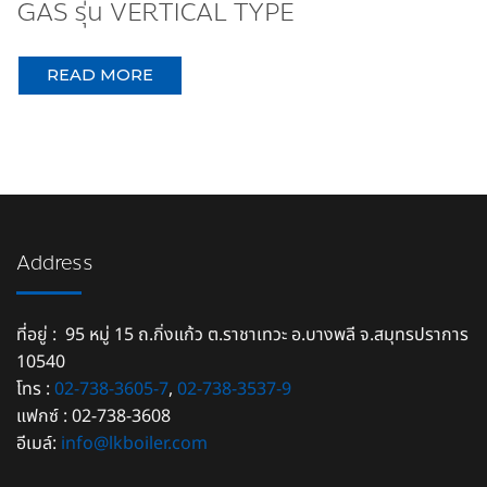
GAS รุ่น VERTICAL TYPE
READ MORE
Address
ที่อยู่ : 95 หมู่ 15 ถ.กิ่งแก้ว ต.ราชาเทวะ อ.บางพลี จ.สมุทรปราการ
10540
โทร :
02-738-3605-7
,
02-738-3537-9
แฟกซ์ : 02-738-3608
อีเมล์:
info@lkboiler.com