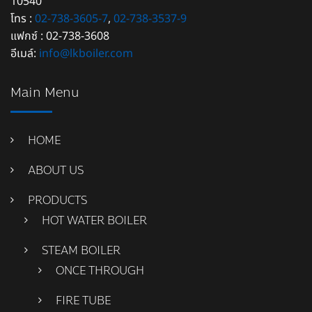
10540
โทร :
02-738-3605-7
,
02-738-3537-9
แฟกซ์ : 02-738-3608
อีเมล์:
info@lkboiler.com
Main Menu
HOME
ABOUT US
PRODUCTS
HOT WATER BOILER
STEAM BOILER
ONCE THROUGH
FIRE TUBE