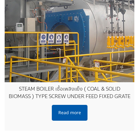
STEAM BOILER เชื้อเพลิงแข็ง ( COAL & SOLID
BIOMASS ) TYPE SCREW UNDER FEED FIXED GRATE
Read more