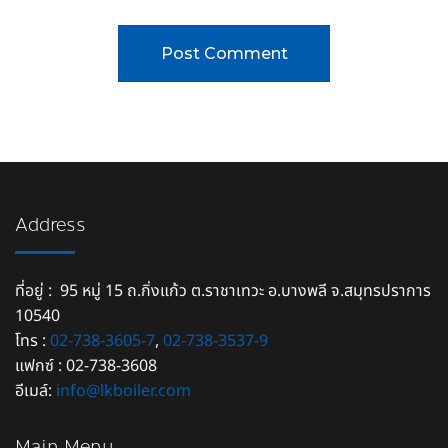
Address
ที่อยู่ : 95 หมู่ 15 ถ.กิ่งแก้ว ต.ราชาเทวะ อ.บางพลี จ.สมุทรปราการ
10540
โทร :
02-738-3605-7
,
02-738-3537-9
แฟกซ์ : 02-738-3608
อีเมล์:
info@lkboiler.com
Main Menu