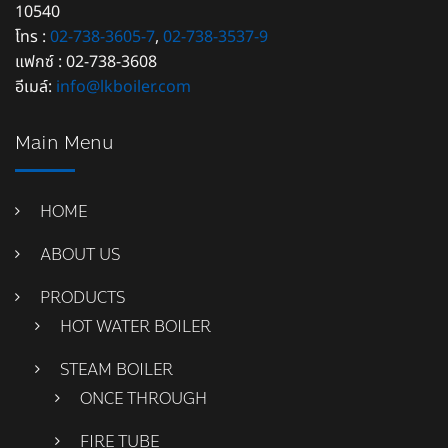
10540
โทร :
02-738-3605-7
,
02-738-3537-9
แฟกซ์ : 02-738-3608
อีเมล์:
info@lkboiler.com
Main Menu
HOME
ABOUT US
PRODUCTS
HOT WATER BOILER
STEAM BOILER
ONCE THROUGH
FIRE TUBE