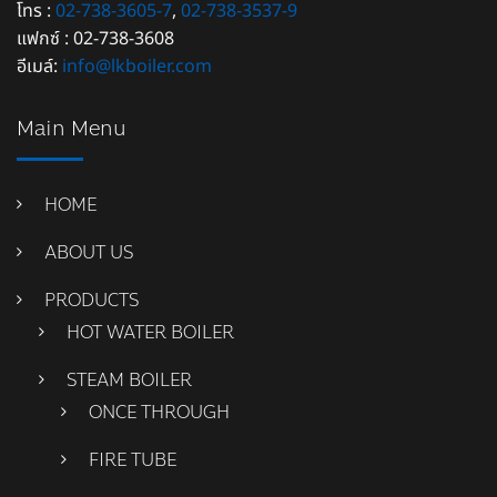
โทร :
02-738-3605-7
,
02-738-3537-9
แฟกซ์ : 02-738-3608
อีเมล์:
info@lkboiler.com
Main Menu
HOME
ABOUT US
PRODUCTS
HOT WATER BOILER
STEAM BOILER
ONCE THROUGH
FIRE TUBE