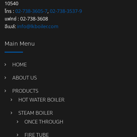
10540
โทร :
02-738-3605-7
,
02-738-3537-9
แฟกซ์ : 02-738-3608
อีเมล์:
info@lkboiler.com
Main Menu
HOME
ABOUT US
PRODUCTS
HOT WATER BOILER
STEAM BOILER
ONCE THROUGH
FIRE TUBE