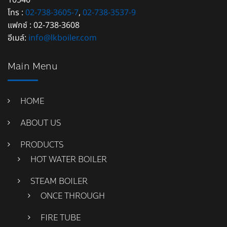
10540
โทร :
02-738-3605-7
,
02-738-3537-9
แฟกซ์ : 02-738-3608
อีเมล์:
info@lkboiler.com
Main Menu
HOME
ABOUT US
PRODUCTS
HOT WATER BOILER
STEAM BOILER
ONCE THROUGH
FIRE TUBE