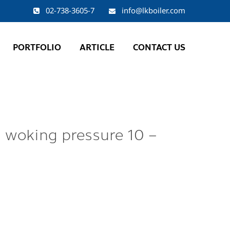
02-738-3605-7
info@lkboiler.com
PORTFOLIO
ARTICLE
CONTACT US
. woking pressure 10 –