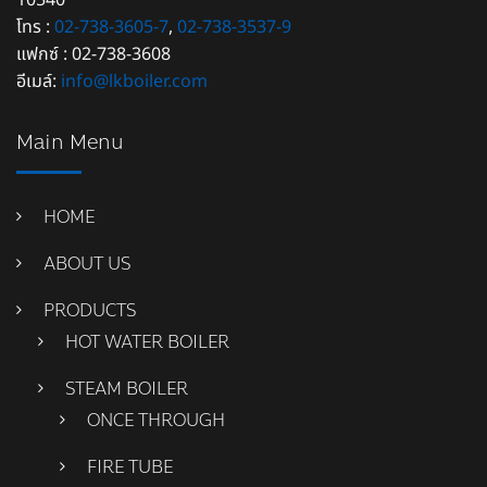
10540
โทร :
02-738-3605-7
,
02-738-3537-9
แฟกซ์ : 02-738-3608
อีเมล์:
info@lkboiler.com
Main Menu
HOME
ABOUT US
PRODUCTS
HOT WATER BOILER
STEAM BOILER
ONCE THROUGH
FIRE TUBE