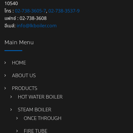
10540
โทร :
02-738-3605-7
,
02-738-3537-9
แฟกซ์ : 02-738-3608
อีเมล์:
info@lkboiler.com
Main Menu
HOME
ABOUT US
PRODUCTS
HOT WATER BOILER
STEAM BOILER
ONCE THROUGH
FIRE TUBE