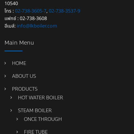
10540
โทร :
02-738-3605-7
,
02-738-3537-9
แฟกซ์ : 02-738-3608
อีเมล์:
info@lkboiler.com
Main Menu
HOME
ABOUT US
PRODUCTS
HOT WATER BOILER
STEAM BOILER
ONCE THROUGH
FIRE TUBE